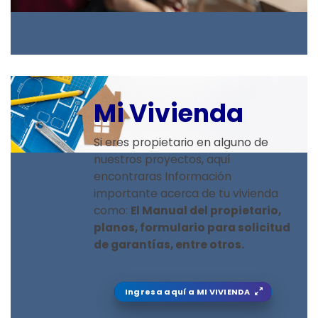
Mi Vivienda
Si eres propietario en alguno de
nuestros proyectos, aquí
encontraras Información
importante acerca de tu vivienda
como:
El Manual del propietario,
planos,
formulario para solicitud
de garantías, entre otros.
Ingresa aquí a MI VIVIENDA